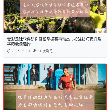
竞彩足球软件助你轻松掌握赛事动态与投注技巧提升胜
率的最佳选择
2026-03-10
81 次浏览