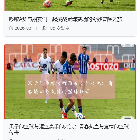
哆啦A梦与朋友们一起挑战足球赛场的奇妙冒险之旅
2026-03-11
105 次浏览
黑子的篮球与灌篮高手的对决：青春热血与友情的篮球
传奇