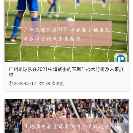
广州足球队在2021中超赛季的表现与战术分析及未来展
望
2026-03-12
89 次浏览