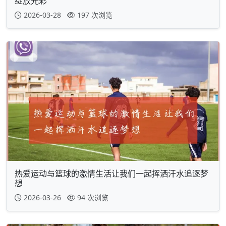
绽放光彩
2026-03-28
197 次浏览
热爱运动与篮球的激情生活让我们一起挥洒汗水追逐梦
想
2026-03-26
94 次浏览