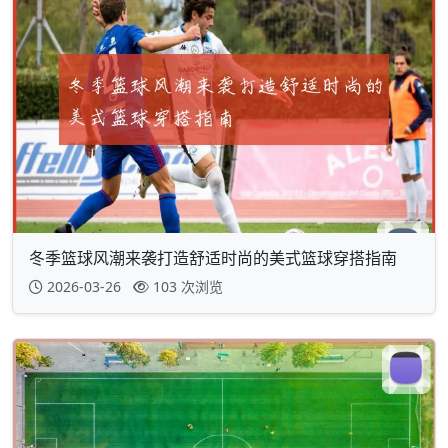
冬季篮球风潮来袭打造舒适时尚的美式篮球穿搭指南
2026-03-26
103 次浏览