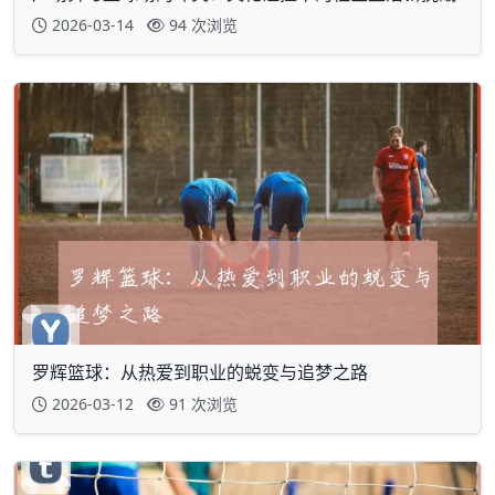
2026-03-14
94 次浏览
罗辉篮球：从热爱到职业的蜕变与追梦之路
2026-03-12
91 次浏览