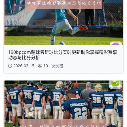
190bpcom踢球者足球比分实时更新助你掌握精彩赛事
动态与比分分析
2026-03-15
101 次浏览