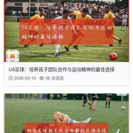
U6足球：培养孩子团队合作与运动精神的最佳选择
2026-03-10
96 次浏览