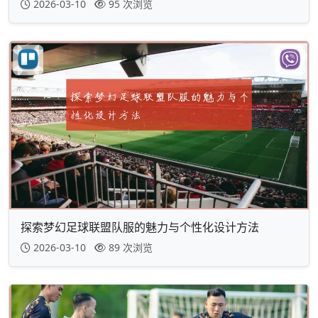
2026-03-10
95 次浏览
探索梦幻足球联盟队服的魅力与个性化设计方法
2026-03-10
89 次浏览