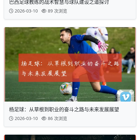
巴西足球教练的战术智慧与球队建设之道探讨
2026-03-10
89 次浏览
杨足球：从草根到职业的奋斗之路与未来发展展望
2026-03-10
86 次浏览