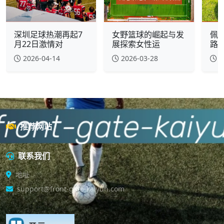
深圳足球热潮再起7
女野篮球的崛起与发
佩
月22日激情对
展探索女性运
路
2026-04-14
2026-03-28
2
推荐网站
联系我们
地址
support@front-gate-kaiyun.com