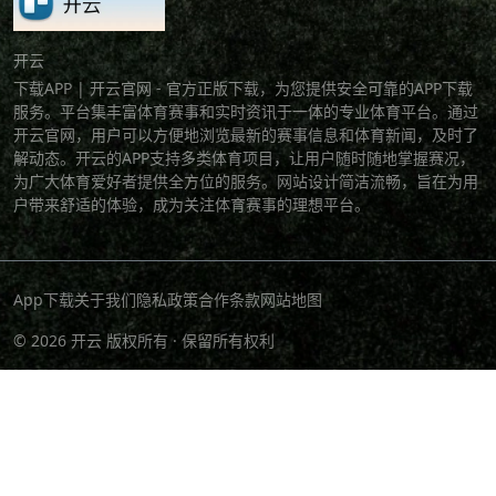
开云
下载APP | 开云官网 - 官方正版下载，为您提供安全可靠的APP下载
服务。平台集丰富体育赛事和实时资讯于一体的专业体育平台。通过
开云官网，用户可以方便地浏览最新的赛事信息和体育新闻，及时了
解动态。开云的APP支持多类体育项目，让用户随时随地掌握赛况，
为广大体育爱好者提供全方位的服务。网站设计简洁流畅，旨在为用
户带来舒适的体验，成为关注体育赛事的理想平台。
App下载
关于我们
隐私政策
合作条款
网站地图
© 2026 开云 版权所有 · 保留所有权利