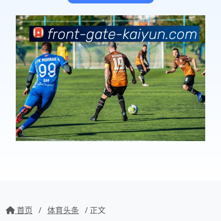
首页
/
体育头条
/ 正文