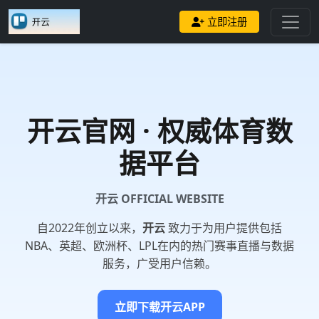
立即注册
开云
官网 · 权威体育数
据平台
开云 OFFICIAL WEBSITE
自2022年创立以来，
开云
致力于为用户提供包括
NBA、英超、欧洲杯、LPL在内的热门赛事直播与数据
服务，广受用户信赖。
立即下载开云APP