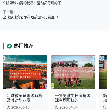
脏篮球内裤的秘密：运动员背后的不…
下一篇：
全球足球盛宴尽在眼前国际比赛直
热门推荐
足球教练证等级解析
十岁男孩生日庆祝篮
简
及其对职业发
球主题蛋糕的
动
2026-03-10
2026-04-04
2