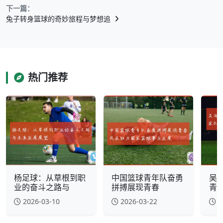
下一篇：
兔子转身篮球的奇妙旅程与梦想追
热门推荐
杨足球：从草根到职
中国篮球青年队奋勇
吴
业的奋斗之路与
拼搏展现青春
青
2026-03-10
2026-03-22
2