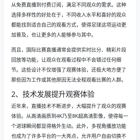
从免费直播到付费订阅，满足不同观众的需求。这种
选择多样性的好处在于，不同收入水平和喜好的观众
都能找到适合自己的观看方式，使得足球这项运动更
加普及，也让更多的人能够参与其中。
而且，国际比赛直播通常会提供实时比分、精彩片段
回放等功能，让观众在观看过程中不会错过任何细
节。这些设计不仅增强了观赛体验，还极大地方便了
那些因为工作或其他原因无法全程观看比赛的人群。
2、技术发展提升观赛体验
近年来，直播技术不断进步，大幅提升了观众的观赛
体验。从高清画质到4K乃至8K超高清影像，使得每一
个进球瞬间都显得格外生动。此外，多视角播放功能
也成为了许多平台的一大亮点，允许用户自由切换不