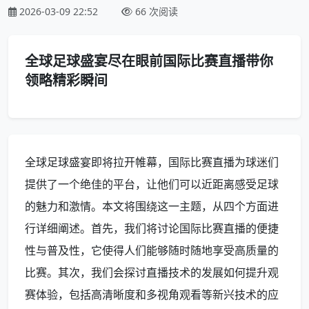
2026-03-09 22:52
66 次阅读
全球足球盛宴尽在眼前国际比赛直播带你
领略精彩瞬间
全球足球盛宴即将拉开帷幕，国际比赛直播为球迷们
提供了一个绝佳的平台，让他们可以近距离感受足球
的魅力和激情。本文将围绕这一主题，从四个方面进
行详细阐述。首先，我们将讨论国际比赛直播的便捷
性与普及性，它使得人们能够随时随地享受高质量的
比赛。其次，我们会探讨直播技术的发展如何提升观
赛体验，包括高清晰度和多视角观看等新兴技术的应