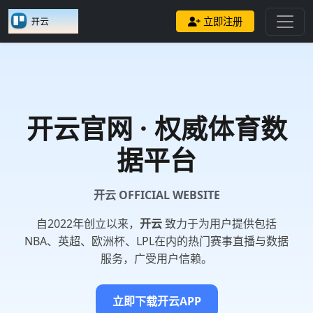
立即注册
开云
官网 · 权威体育数
据平台
开云 OFFICIAL WEBSITE
自2022年创立以来，
开云
致力于为用户提供包括
NBA、英超、欧洲杯、LPL在内的热门赛事直播与数据
服务，广受用户信赖。
立即下载开云APP