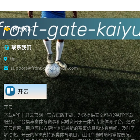
推荐网站
联系我们
地址
support@front-gate-kaiyun.com
开云
下载APP | 开云官网 - 官方正版下载，为您提供安全可靠的APP下载
服务。平台集丰富体育赛事和实时资讯于一体的专业体育平台。通过
开云官网，用户可以方便地浏览最新的赛事信息和体育新闻，及时了
解动态。开云的APP支持多类体育项目，让用户随时随地掌握赛况，