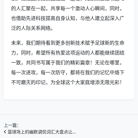
的人汇聚在一起，共享每一个激动人心瞬间，同时，
也借助先进科技提高自身认知，与他人建立起深入广
泛的人际关系网络。
未来，我们期待看到更多创新技术赋予足球新的生命
力，同时，希望所有热爱这项运动的人都能继续团结
一致，共同书写属于我们的精彩篇章！无论在哪里，
每一次进攻，每一次防守，都将在我们的记忆中烙下
不可磨灭的印记，为全球这个大家庭增添无限光彩！
上一篇：
篮球场上的幽默调侃词汇大盘点让…