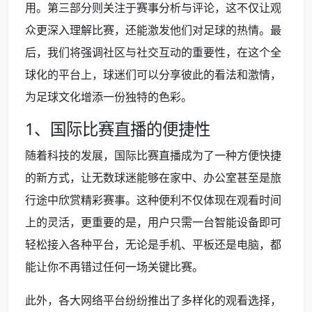
用。第三部分则关注于赛事分析与评论，这不仅让观
众更深入理解比赛，还能激发他们对足球的热情。最
后，我们将强调社区与社交互动的重要性，在这个全
球化的平台上，球迷们可以分享彼此的看法和激情，
为足球文化增添一份独特的色彩。
1、国际比赛直播的便捷性
随着科技的发展，国际比赛直播成为了一种方便快捷
的新方式，让无数球迷能够在家中、办公室甚至是旅
行途中欣赏精彩赛事。这种便利不仅体现在观看时间
上的灵活，更重要的是，用户只需一台智能设备即可
轻松接入各种平台，无论是手机、平板还是电脑，都
能让你不再错过任何一场关键比赛。
此外，各大网络平台纷纷推出了多样化的观看选择，