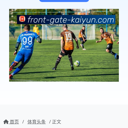
首页
/
体育头条
/ 正文