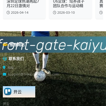
深圳足球热潮再起7
U6足球：培养孩子
真
月22日激情对
团队合作与运动精
赛
2026-04-14
2026-03-10
2
推荐网站
联系我们
地址
support@front-gate-kaiyun.com
开云