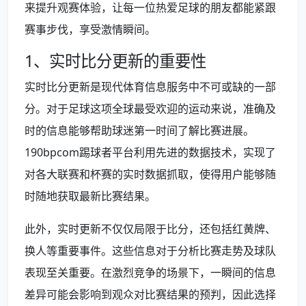
来提升观赛体验，让每一位热爱足球的朋友都能紧跟
赛事步伐，享受激情瞬间。
1、实时比分更新的重要性
实时比分更新是现代体育信息服务中不可或缺的一部
分。对于足球这项全球最受欢迎的运动来说，准确及
时的信息能够帮助球迷第一时间了解比赛进展。
190bpcom踢球者平台利用先进的数据技术，实现了
对各大联赛和杯赛的实时数据抓取，使得用户能够随
时随地获取最新比赛结果。
此外，实时更新不仅仅局限于比分，还包括红黄牌、
换人等重要事件。这些信息对于分析比赛走势及球队
表现至关重要。在激烈竞争的场景下，一瞬间的信息
差异可能会影响到观众对比赛结果的预判，因此选择