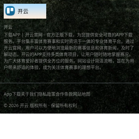
开云
下载APP | 开云官网 - 官方正版下载，为您提供安全可靠的APP下载
服务。平台集丰富体育赛事和实时资讯于一体的专业体育平台。通过
开云官网，用户可以方便地浏览最新的赛事信息和体育新闻，及时了
解动态。开云的APP支持多类体育项目，让用户随时随地掌握赛况，
为广大体育爱好者提供全方位的服务。网站设计简洁流畅，旨在为用
户带来舒适的体验，成为关注体育赛事的理想平台。
App下载
关于我们
隐私政策
合作条款
网站地图
© 2026 开云 版权所有 · 保留所有权利