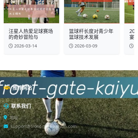
汪星人热爱足球赛场
篮球杆长度对青少年
20
的奇妙冒险与
篮球技术发展
宴
2026-03-14
2026-03-09
2
推荐网站
联系我们
地址
support@front-gate-kaiyun.com